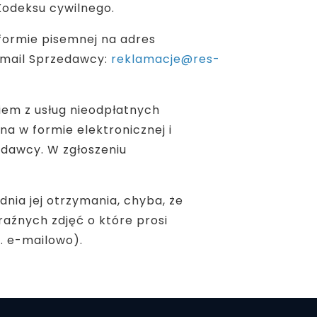
Kodeksu cywilnego.
formie pisemnej na adres
-mail Sprzedawcy:
reklamacje@res-
iem z usług nieodpłatnych
a w formie elektronicznej i
edawcy. W zgłoszeniu
nia jej otrzymania, chyba, że
aźnych zdjęć o które prosi
. e-mailowo).