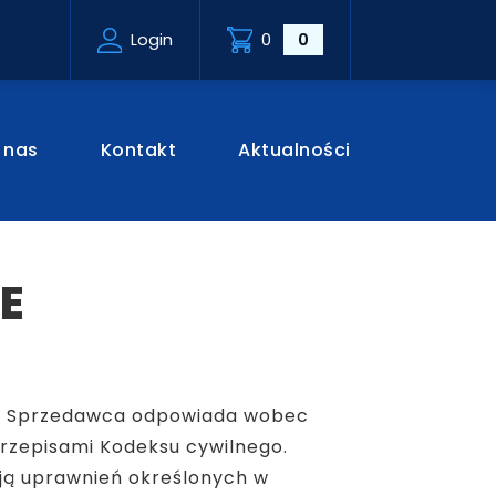
Login
0
0
 nas
Kontakt
Aktualności
E
). Sprzedawca odpowiada wobec
przepisami Kodeksu cywilnego.
ają uprawnień określonych w