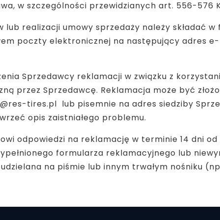
wa, w szczególności przewidzianych art. 556-576 
lub realizacji umowy sprzedaży należy składać w 
em poczty elektronicznej na następujący adres e
szenia Sprzedawcy reklamacji w związku z korzystan
zną przez Sprzedawcę. Reklamacja może być złożon
@res-tires.pl lub pisemnie na adres siedziby Sprz
wrzeć opis zaistniałego problemu.
i odpowiedzi na reklamację w terminie 14 dni od d
wypełnionego formularza reklamacyjnego lub niewyr
udzielana na piśmie lub innym trwałym nośniku (np