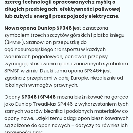
szereg technologii opracowanych z myślą o
długich przebiegach, efektywności paliwowej
lub zużyciu energii przez pojazdy elektryczne.
Nowa opona Dunlop SP346
jest oznaczona
symbolem trzech szczytów górskich i płatka śniegu
(3PMSF). Stanowi on przepustkę do
ogólnoeuropejskiego transportu w każdych
warunkach pogodowych, ponieważ przepisy
wymagają stosowania opon oznaczonych symbolem
3PMSF w zimie. Dzięki temu opona SP346+ jest
zgodna z przepisami w całej Europie, niezależnie od
lokalnych wymogów prawnych.
Opony
SP346 i SP446
można bieżnikować na gorąco
jako Dunlop TreadMax SP446, z wykorzystaniem tych
samych wzorów bieżnika i podobnych materiałów co
opony nowe. Dzięki temu osiągi opon bieżnikowanych
są zbliżone do opon nowych – dotyczy to również ich
sprawności zimą.