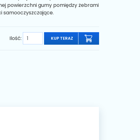
jalnej powierzchni gumy pomiędzy żebrami
ci samooczyszczające.
Ilość:
KUP TERAZ