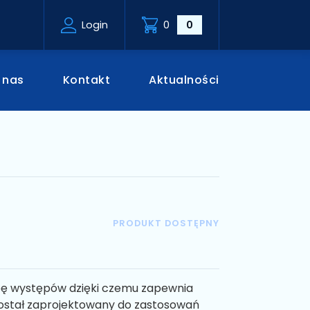
Login
0
0
 nas
Kontakt
Aktualności
PRODUKT DOSTĘPNY
bę występów dzięki czemu zapewnia
Został zaprojektowany do zastosowań