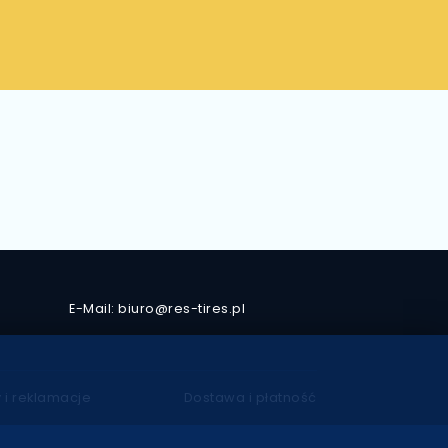
E-Mail: biuro@res-tires.pl
 i reklamacje
Dostawa i płatność