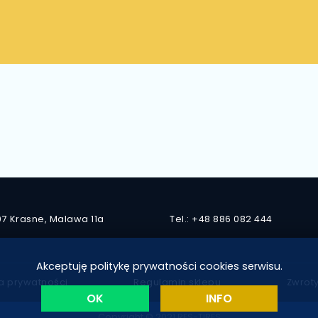
7 Krasne, Malawa 11a
Tel.: +48 886 082 444
Akceptuję politykę prywatności cookies serwisu.
ka prywatności
Regulamin sklepu
Zwroty
OK
INFO
Copyright © 2021 RES-TIRES