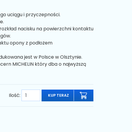
go uciągu i przyczepności.
e.
rozkład nacisku na powierzchni kontaktu
egów.
taktu opony z podłożem
ukowana jest w Polsce w Olsztynie.
ncern MICHELIN który dba o najwyższą
Ilość:
KUP TERAZ